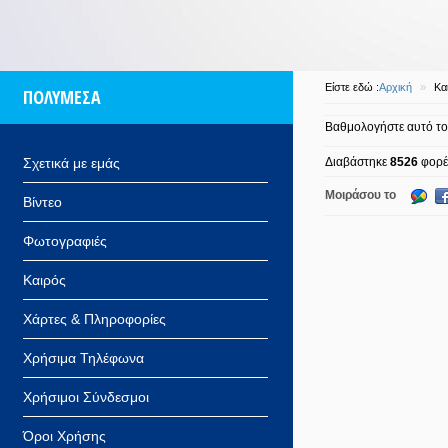
Είστε εδώ :
Αρχική
»
Κα
ΠΟΛΥΜΕΣΑ
Βαθμολογήστε αυτό τ
Διαβάστηκε
8526
φορέ
Σχετικά με εμάς
Μοιράσου το
Βίντεο
Φωτογραφιές
Καιρός
Χάρτες & Πληροφορίες
Χρήσιμα Τηλέφωνα
Χρήσιμοι Σύνδεσμοι
Όροι Χρήσης