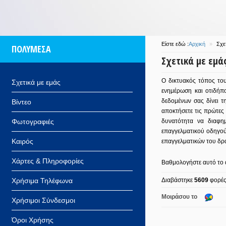
Είστε εδώ :
Αρχική
»
Σχε
ΠΟΛΥΜΕΣΑ
Σχετικά με εμά
O δικτυακός τόπος το
Σχετικά με εμάς
ενημέρωση και οτιδήπ
δεδομένων σας δίνει τ
Βίντεο
αποκτήσετε τις πρώτες 
Φωτογραφιές
δυνατότητα να διαφημ
επαγγελματικού οδηγού
Καιρός
επαγγελματικών του δρα
Χάρτες & Πληροφορίες
Βαθμολογήστε αυτό το
Διαβάστηκε
5609
φορέ
Χρήσιμα Τηλέφωνα
Μοιράσου το
Χρήσιμοι Σύνδεσμοι
Όροι Χρήσης